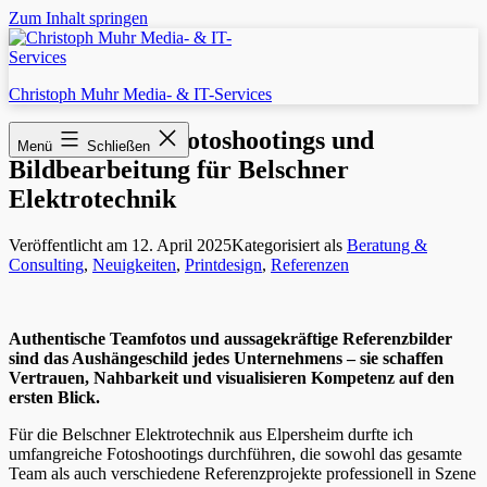
Zum Inhalt springen
Christoph Muhr Media- & IT-Services
Professionelle Fotoshootings und
Menü
Schließen
Bildbearbeitung für Belschner
Elektrotechnik
Veröffentlicht am
12. April 2025
Kategorisiert als
Beratung &
Consulting
,
Neuigkeiten
,
Printdesign
,
Referenzen
Authentische Teamfotos und aussagekräftige Referenzbilder
sind das Aushängeschild jedes Unternehmens – sie schaffen
Vertrauen, Nahbarkeit und visualisieren Kompetenz auf den
ersten Blick.
Für die Belschner Elektrotechnik aus Elpersheim durfte ich
umfangreiche Fotoshootings durchführen, die sowohl das gesamte
Team als auch verschiedene Referenzprojekte professionell in Szene