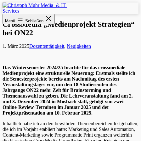
Zum
Inhalt
springen
Christoph
Menü
Schließen
Muhr
CrossMedia „Medienprojekt Strategien“
Media-
bei ON22
&
IT-
Services
Veröffentlicht
Kategorisiert
1. März 2025
Dozententätigkeit
,
Neuigkeiten
am
als
Das Wintersemester 2024/25 brachte für das crossmediale
Medienprojekt eine strukturelle Neuerung: Erstmals stellte ich
die Semesterprojekte bereits am Nachmittag des ersten
Veranstaltungstages vor, um den 18 Studierenden des
Jahrgangs ON22 mehr Zeit für Brainstorming und
Themenauswahl zu geben. Die Lehrveranstaltung fand am 2.
und 3. Dezember 2024 in Mosbach statt, gefolgt von zwei
Online-Review-Terminen im Januar 2025 und der
Projektpräsentation am 10. Februar 2025.
Inhaltlich habe ich an den bewährten Themenbereichen festgehalten,
die ich im Vorjahr etabliert hatte: Marketing und Sales Automation,
Content-Marketing sowie Programmatic Print ergänzen weiterhin
die klassischen CrossMedia-Grundlagen. Einzelne Beispiele und