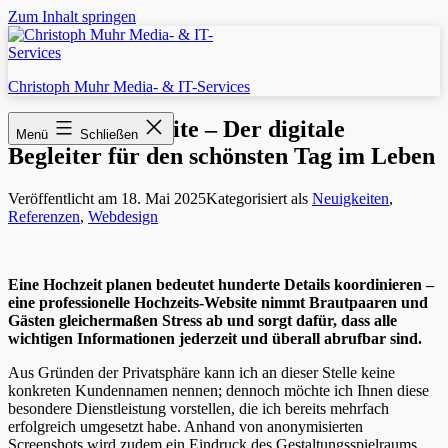
Zum Inhalt springen
Christoph Muhr Media- & IT-Services
Hochzeits-Website – Der digitale
Menü
Schließen
Begleiter für den schönsten Tag im Leben
Veröffentlicht am
18. Mai 2025
Kategorisiert als
Neuigkeiten
,
Referenzen
,
Webdesign
Eine Hochzeit planen bedeutet hunderte Details koordinieren –
eine professionelle Hochzeits-Website nimmt Brautpaaren und
Gästen gleichermaßen Stress ab und sorgt dafür, dass alle
wichtigen Informationen jederzeit und überall abrufbar sind.
Aus Gründen der Privatsphäre kann ich an dieser Stelle keine
konkreten Kundennamen nennen; dennoch möchte ich Ihnen diese
besondere Dienstleistung vorstellen, die ich bereits mehrfach
erfolgreich umgesetzt habe. Anhand von anonymisierten
Screenshots wird zudem ein Eindruck des Gestaltungsspielraums