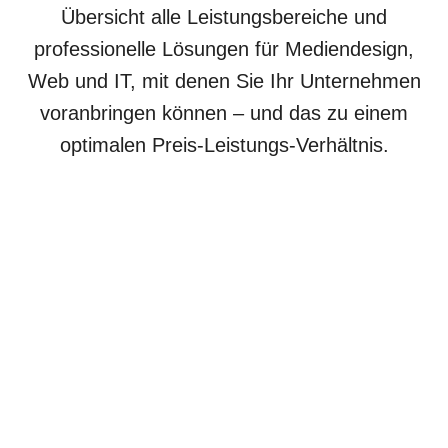
Übersicht alle Leistungsbereiche und
professionelle Lösungen für Mediendesign,
Web und IT, mit denen Sie Ihr Unternehmen
voranbringen können – und das zu einem
optimalen Preis-Leistungs-Verhältnis.
Printdesign
Visitenkarten mit Wiedererkennungswert,
Flyer, die gelesen werden, oder Broschüren,
die überzeugen. Ihre Printmedien werden
zum professionellen Aushängeschild. Von
der ersten Idee über druckoptimierte Daten