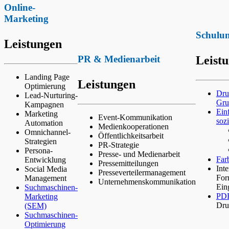
Online-
Marketing
Schulu
Leistungen
PR & Medienarbeit
Leist
Landing Page
Leistungen
Optimierung
Dru
Lead-Nurturing-
Gru
Kampagnen
Ein
Marketing
Event-Kommunikation
soz
Automation
Medienkooperationen
Omnichannel-
Öffentlichkeitsarbeit
Strategien
PR-Strategie
Persona-
Presse- und Medienarbeit
Far
Entwicklung
Pressemitteilungen
Int
Social Media
Presseverteilermanagement
For
Management
Unternehmenskommunikation
Ein
Suchmaschinen-
PD
Marketing
Dru
(SEM)
Suchmaschinen-
Optimierung