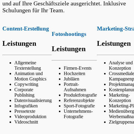
und auf Ihre Geschäftsziele ausgerichtet. Inklusive
Schulungen für Ihr Team.
Content-Erstellung
Marketing-Stra
Fotoshootings
Leistungen
Leistungen
Leistungen
Allgemeine
Analyse und
Texterstellung
Firmen-Events
Konzeption
Animation und
Hochzeiten
Crossmedial
Motion Graphics
Jubiläen
Kampagnenp
Copywriting
Portrait-
Projektmana
Corporate
Aufnahmen
Kostenplanu
Publishing
Produktfotografie
Marketing-
Datenvisualisierung
Referenzobjekte
Konzeption
Infografiken
Sport-Fotografie
Marketing-P
Pressetexte
Unternehmens-
Medienüberg
Videoproduktion
Fotografie
Werbemaßn
Videoschnitt
Zielgruppena