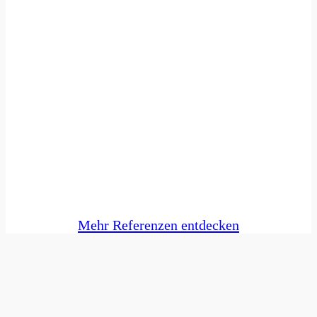
Giphy Sticker für den ETSV Lauda –
Digitales Branding für Social Media
Hochzeits-Website – Der digitale Begleiter
für den schönsten Tag im Leben
Mehr Referenzen entdecken