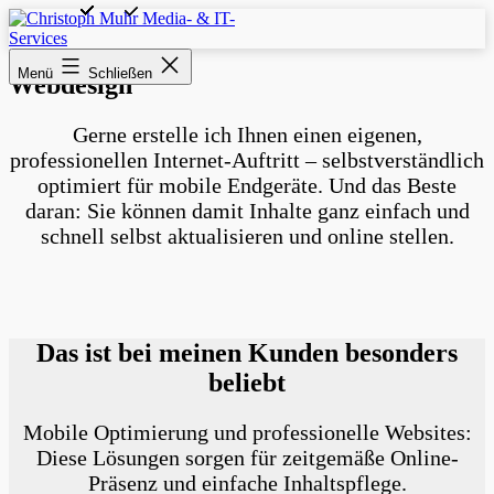
Zum
Inhalt
springen
Christoph
Menü
Schließen
Muhr
Webdesign
Media-
&
Gerne erstelle ich Ihnen einen eigenen,
IT-
Services
professionellen Internet-Auftritt – selbst­ver­ständlich
optimiert für mobile End­geräte. Und das Beste
daran: Sie können damit Inhalte ganz einfach und
schnell selbst aktualisieren und online stellen.
Das ist bei meinen Kunden besonders
beliebt
Mobile Optimierung und professionelle Websites:
Diese Lösungen sorgen für zeit­gemäße Online-
Präsenz und einfache Inhalts­pflege.