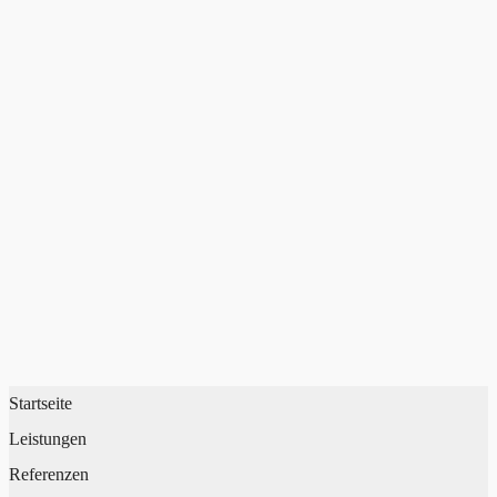
Lassen Sie uns Ihr Projekt umsetzen!
Ich berate Sie gerne und erstelle ein auf Ihre
Bedürfnisse zugeschnittenes Angebot.
Jetzt anfragen
Startseite
Leistungen
Referenzen