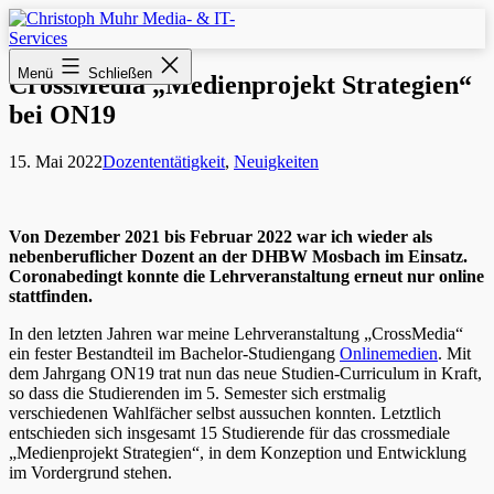
Zum
Inhalt
springen
Christoph
Menü
Schließen
Muhr
CrossMedia „Medienprojekt Strategien“
Media-
bei ON19
&
IT-
Services
Veröffentlicht
Kategorisiert
15. Mai 2022
Dozententätigkeit
,
Neuigkeiten
am
als
Von Dezember 2021 bis Februar 2022 war ich wieder als
nebenberuflicher Dozent an der DHBW Mosbach im Einsatz.
Coronabedingt konnte die Lehrveranstaltung erneut nur online
stattfinden.
In den letzten Jahren war meine Lehrveranstaltung „CrossMedia“
ein fester Bestandteil im Bachelor-Studiengang
Onlinemedien
. Mit
dem Jahrgang ON19 trat nun das neue Studien-Curriculum in Kraft,
so dass die Studierenden im 5. Semester sich erstmalig
verschiedenen Wahlfächer selbst aussuchen konnten. Letztlich
entschieden sich insgesamt 15 Studierende für das crossmediale
„Medienprojekt Strategien“, in dem Konzeption und Entwicklung
im Vordergrund stehen.