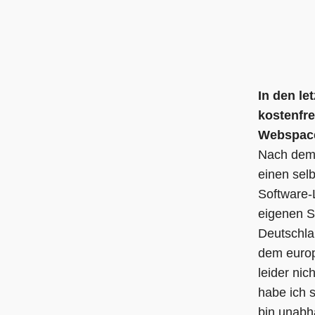
am
als
In den le
kostenfr
Webspace 
Nach de
einen sel
Software
eigenen S
Deutschla
dem europ
leider nic
habe ich 
bin unabh