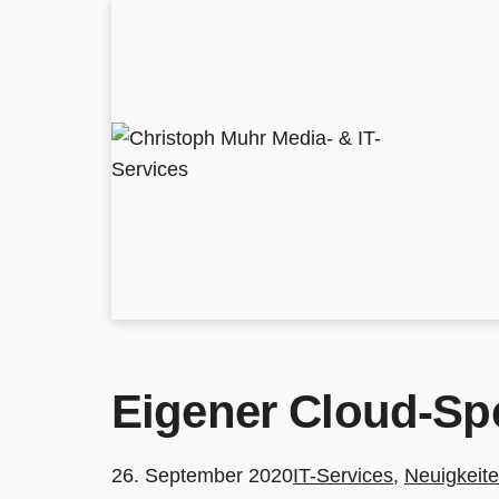
Zum
Inhalt
springen
Christoph
Muhr
Media-
&
IT-
Services
Eigener Cloud-Spe
Veröffentlicht
Kategorisiert
26. September 2020
IT-Services
,
Neuigkeit