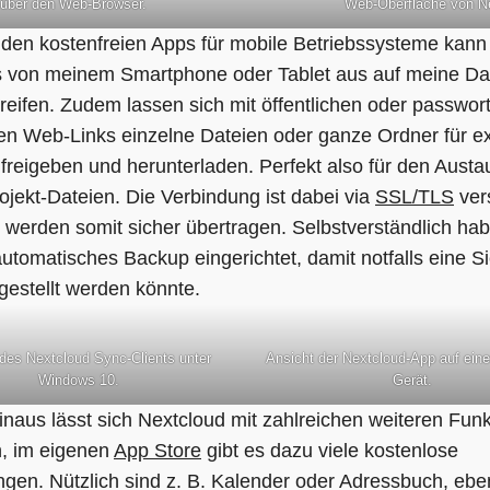
 über den Web-Browser.
Web-Oberfläche von Ne
den kostenfreien Apps für mobile Betriebssysteme kann
 von meinem Smartphone oder Tablet aus auf meine Dat
reifen. Zudem lassen sich mit öffentlichen oder passwort
en Web-Links einzelne Dateien oder ganze Ordner für e
freigeben und herunterladen. Perfekt also für den Aust
ojekt-Dateien. Die Verbindung ist dabei via
SSL/TLS
vers
 werden somit sicher übertragen. Selbstverständlich hab
automatisches Backup eingerichtet, damit notfalls eine S
gestellt werden könnte.
des Nextcloud Sync-Clients unter
Ansicht der Nextcloud-App auf ein
Windows 10.
Gerät.
inaus lässt sich Nextcloud mit zahlreichen weiteren Fun
n, im eigenen
App Store
gibt es dazu viele kostenlose
ngen. Nützlich sind z. B. Kalender oder Adressbuch, eb