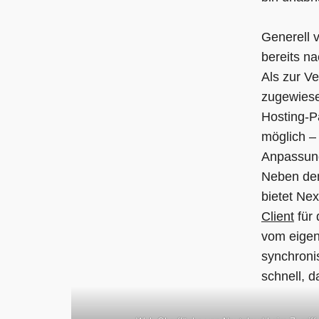
Generell v
bereits na
Als zur V
zugewiese
Hosting-P
möglich –
Anpassung
Neben dem
bietet Nex
Client
für 
vom eigen
synchroni
schnell, 