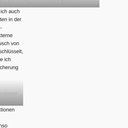
xtcloud beim Zugriff über den Web-Browser.
 ich auch
en in der
-
xterne
ausch von
chlüsselt,
e ich
icherung
em Android-
ktionen
enso