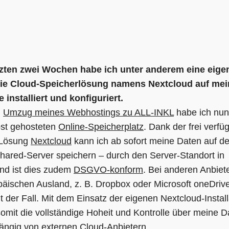
tzten zwei Wochen habe ich unter anderem eine eige
eie Cloud-Speicherlösung namens Nextcloud auf me
installiert und konfiguriert.
m
Umzug meines Webhostings zu ALL-INKL
habe ich nun
bst gehosteten
Online-Speicherplatz
. Dank der frei verfü
-Lösung
Nextcloud
kann ich ab sofort meine Daten auf d
hared-Server speichern – durch den Server-Standort in
nd ist dies zudem
DSGVO-konform
. Bei anderen Anbiet
äischen Ausland, z. B. Dropbox oder Microsoft oneDrive,
ht der Fall. Mit dem Einsatz der eigenen Nextcloud-Install
somit die vollständige Hoheit und Kontrolle über meine 
ängig von externen Cloud-Anbietern.