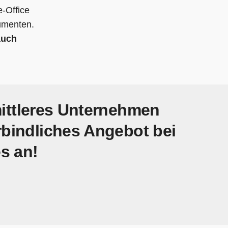
e-Office
umenten.
auch
 mittleres Unternehmen
rbindliches Angebot bei
s an!