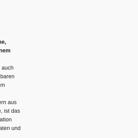
ne,
inem
 auch
gbaren
em
ern aus
 ist das
ation
Daten und