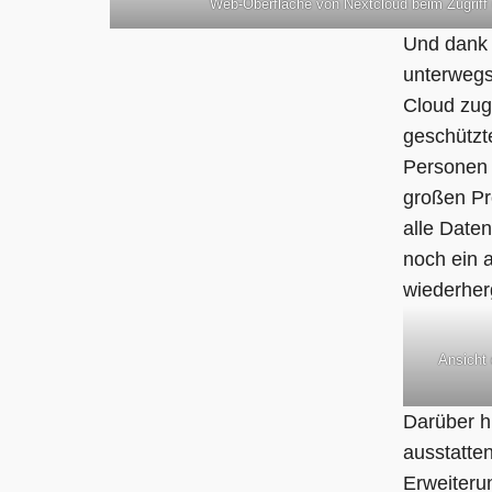
Web-Oberfläche von Nextcloud beim Zugriff
Und dank 
unterwegs
Cloud zug
geschützt
Personen 
großen Pr
alle Daten
noch ein 
wiederher
Ansicht 
Darüber h
ausstatte
Erweiteru