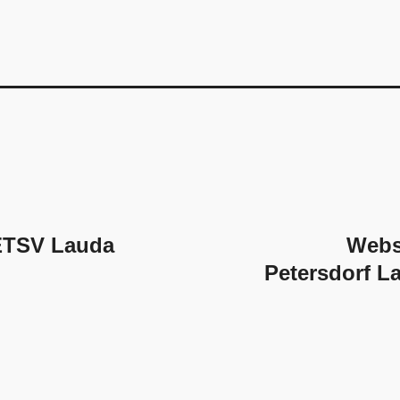
ion
 ETSV Lauda
Webs
Petersdorf L