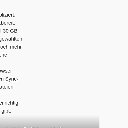
liziert;
bereit.
al 30 GB
 gewählten
noch mehr
iche
rowser
hen
Sync-
ateien
 richtig
gibt.