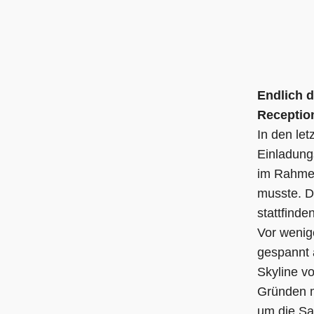
am
als
Endlich d
Reception
In den le
Einladung
im Rahme
musste. D
stattfind
Vor wenig
gespannt 
Skyline v
Gründen m
um die
Sa