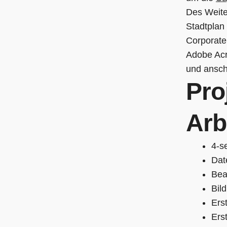
Des Weite
Stadtplan
Corporate
Adobe Acr
und anschl
Pro
Arb
4-se
Dat
Bea
Bil
Erst
Ers