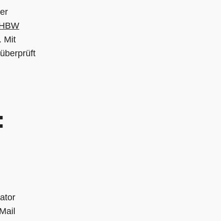
er
HBW
 Mit
überprüft
:
rator
Mail