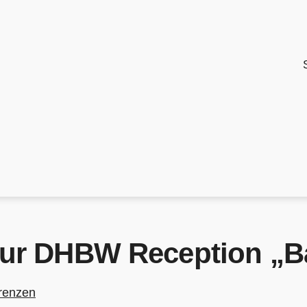
zur DHBW Reception „B
renzen