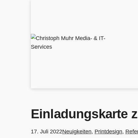
Zum
Inhalt
springen
Christoph
Muhr
Media-
&
IT-
Services
Einladungskarte 
Veröffentlicht
Kategorisiert
17. Juli 2022
Neuigkeiten
,
Printdesign
,
Refe