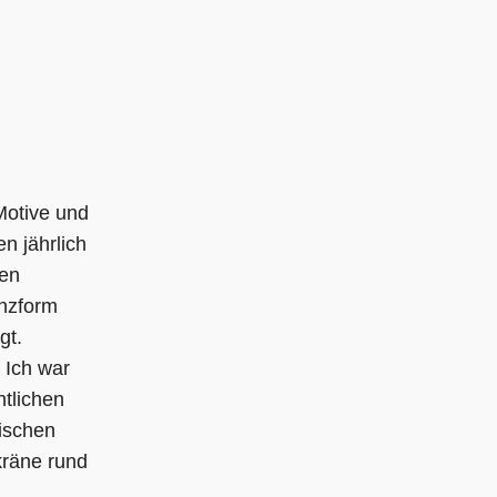
Motive und
n jährlich
len
enzform
gt.
 Ich war
htlichen
tischen
kräne rund